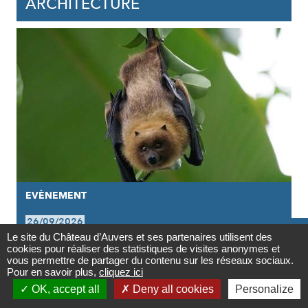
ARCHITECTURE
EVÈNEMENT
26/09/2026

Le site du Château d’Auvers et ses partenaires utilisent des
LA SYMPHONIE DES CHAUVES-
cookies pour réaliser des statistiques de visites anonymes et
Contact
vous permettre de partager du contenu sur les réseaux sociaux.
SOURIS
Pour en savoir plus,
cliquez ici

OK, accept all
Deny all cookies
Personalize
Newsletter