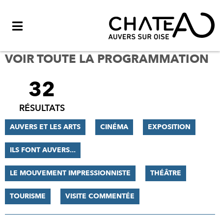
Menu
VOIR TOUTE LA PROGRAMMATION
32
FILTRER
LES
RÉSULTATS
RÉSULTATS
AUVERS ET LES ARTS
CINÉMA
EXPOSITION
ILS FONT AUVERS...
LE MOUVEMENT IMPRESSIONNISTE
THÉÂTRE
TOURISME
VISITE COMMENTÉE