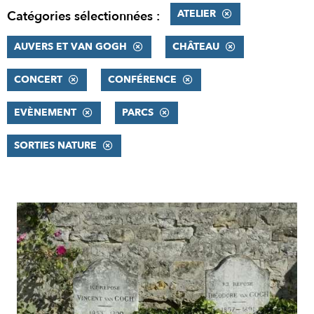
ATELIER
Catégories sélectionnées :
AUVERS ET VAN GOGH
CHÂTEAU
CONCERT
CONFÉRENCE
EVÈNEMENT
PARCS
SORTIES NATURE
RÉSULTATS