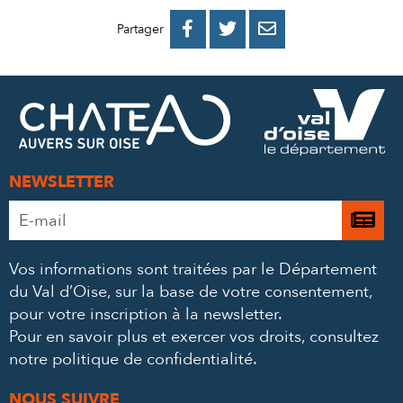
PARTAGER
PARTAGER
PARTAGER



Partager
SUR
SUR
PAR
FACEBOOK
TWITTER
E-
MAIL
NEWSLETTER
Adresse
Je

e-
m’
mail
Vos informations sont traitées par le Département
à
*
du Val d’Oise, sur la base de votre consentement,
la
pour votre inscription à la newsletter.
ne
Pour en savoir plus et exercer vos droits,
consultez
notre politique de confidentialité
.
NOUS SUIVRE