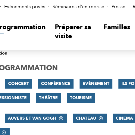
Evènements privés
Séminaires d'entreprise
Presse
R
rogrammation
Préparer sa
Familles
visite
tion
PROGRAMMATION
CONCERT
CONFÉRENCE
EVÈNEMENT
ILS FO
ESSIONNISTE
THÉÂTRE
TOURISME
AUVERS ET VAN GOGH
CHÂTEAU
CINÉMA