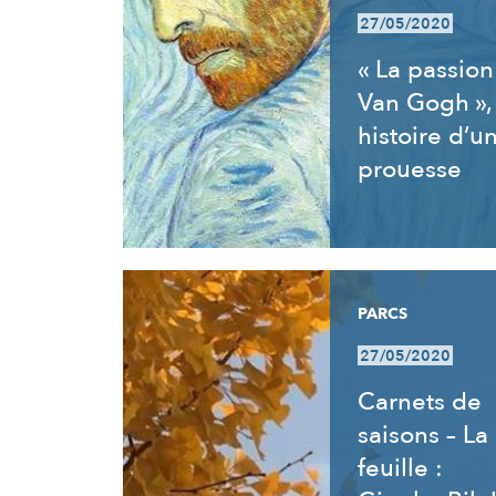
27/05/2020
« La passion
Van Gogh »,
histoire d’u
prouesse
PARCS
27/05/2020
Carnets de
saisons – La
feuille :