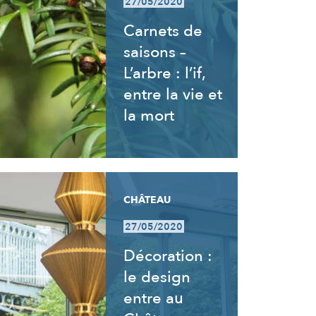
27/05/2020
Carnets de
saisons –
L’arbre : l’if,
entre la vie et
la mort
CHÂTEAU
27/05/2020
Décoration :
le design
entre au