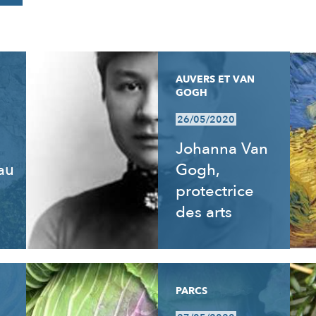
AUVERS ET VAN
GOGH
26/05/2020
Johanna Van
 au
Gogh,
e
protectrice
des arts
PARCS