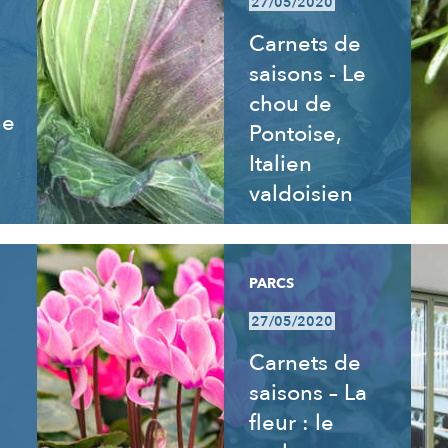
27/05/2020
Carnets de
saisons - Le
chou de
ne
Pontoise,
Italien
valdoisien
PARCS
27/05/2020
Carnets de
saisons – La
fleur : le