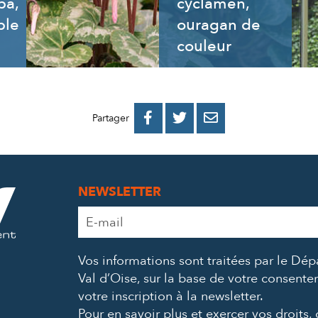
ba,
cyclamen,
ble
ouragan de
couleur
PARTAGER
PARTAGER
PARTAGER



Partager
SUR
SUR
PAR
FACEBOOK
TWITTER
E-
NEWSLETTER
MAIL
Adresse
e-
mail
Vos informations sont traitées par le Dé
*
Val d’Oise, sur la base de votre consent
votre inscription à la newsletter.
Pour en savoir plus et exercer vos droits,