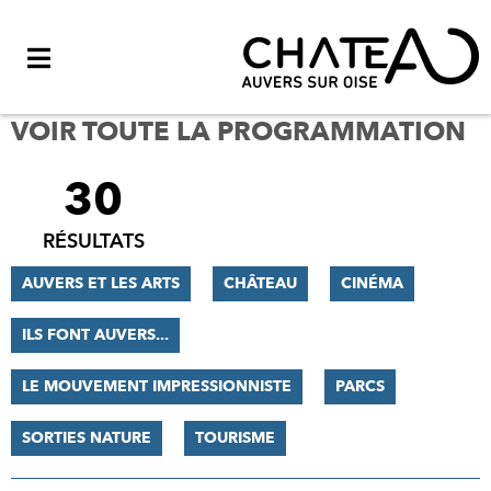
Menu
VOIR TOUTE LA PROGRAMMATION
30
FILTRER
LES
RÉSULTATS
RÉSULTATS
AUVERS ET LES ARTS
CHÂTEAU
CINÉMA
ILS FONT AUVERS...
LE MOUVEMENT IMPRESSIONNISTE
PARCS
SORTIES NATURE
TOURISME