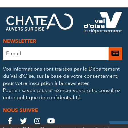
SUR
SUR
PAR
FACEBOOK
TWITTER
E-
MAIL
NEWSLETTER
Adresse
Je

e-
m’
mail
Vos informations sont traitées par le Département
à
*
du Val d’Oise, sur la base de votre consentement,
la
pour votre inscription à la newsletter.
ne
Pour en savoir plus et exercer vos droits,
consultez
notre politique de confidentialité
.
NOUS SUIVRE
Le
Le
Le
Le



