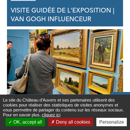
VISITE GUIDÉE DE L'EXPOSITION |
VAN GOGH INFLUENCEUR

VISITE COMMENTÉE
Le site du Château d’Auvers et ses partenaires utilisent des
cookies pour réaliser des statistiques de visites anonymes et
Contact
vous permettre de partager du contenu sur les réseaux sociaux.
22/11/2026
Pour en savoir plus,
cliquez ici

VISITE GUIDÉE DE L'EXPOSITION |
OK, accept all
Deny all cookies
Personalize
Newsletter