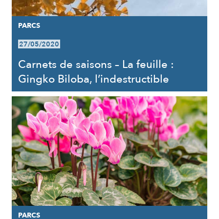
PARCS
27/05/2020
Carnets de saisons – La feuille :
Gingko Biloba, l’indestructible
PARCS