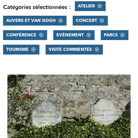
ATELIER
Catégories sélectionnées :
AUVERS ET VAN GOGH
CONCERT
CONFÉRENCE
EVÈNEMENT
PARCS
TOURISME
VISITE COMMENTÉE
RÉSULTATS