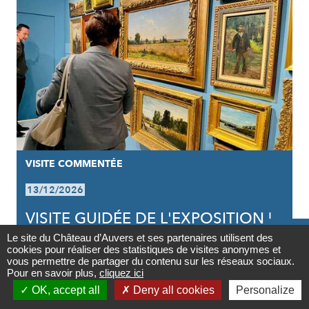
VISITE COMMENTÉE
13/12/2026
VISITE GUIDÉE DE L'EXPOSITION |

VAN GOGH INFLUENCEUR
Le site du Château d’Auvers et ses partenaires utilisent des
cookies pour réaliser des statistiques de visites anonymes et
Contact
vous permettre de partager du contenu sur les réseaux sociaux.
Pour en savoir plus,
cliquez ici

OK, accept all
Deny all cookies
Personalize
PARTAGER
PARTAGER
PARTAGER



Partager
Newsletter