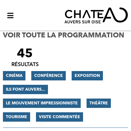
Menu
VOIR TOUTE LA PROGRAMMATION
45
FILTRER
LES
RÉSULTATS
RÉSULTATS
CINÉMA
CONFÉRENCE
EXPOSITION
ILS FONT AUVERS...
LE MOUVEMENT IMPRESSIONNISTE
THÉÂTRE
TOURISME
VISITE COMMENTÉE