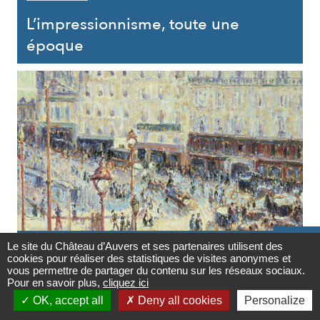
L’impressionnisme, toute une
époque

LE MOUVEMENT IMPRESSIONNISTE
Le site du Château d’Auvers et ses partenaires utilisent des
cookies pour réaliser des statistiques de visites anonymes et
Contact
vous permettre de partager du contenu sur les réseaux sociaux.
27/05/2020
Pour en savoir plus,
cliquez ici

La France des impressionnistes vue
OK, accept all
Deny all cookies
Personalize
Newsletter