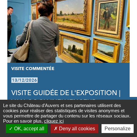
VISITE COMMENTÉE
13/12/2026
VISITE GUIDÉE DE L'EXPOSITION |
VAN GOGH INFLUENCEUR

Le site du Château d’Auvers et ses partenaires utilisent des
cookies pour réaliser des statistiques de visites anonymes et
Contact
vous permettre de partager du contenu sur les réseaux sociaux.
Pour en savoir plus,
cliquez ici

PARTAGER
PARTAGER
PARTAGER



Partager
OK, accept all
Deny all cookies
Personalize
Newsletter