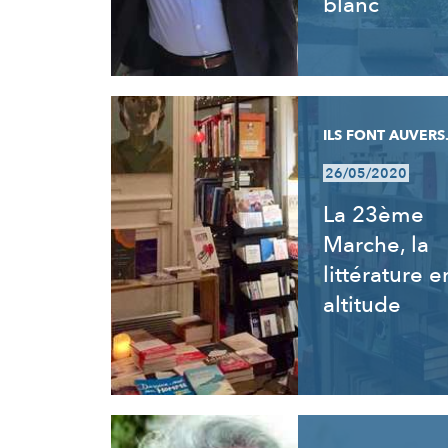
blanc
ILS FONT AUVERS.
26/05/2020
La 23ème
Marche, la
littérature e
altitude