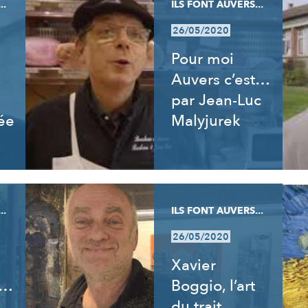
..
ILS FONT AUVERS...
26/05/2020
Pour moi
Auvers c’est…
par Jean-Luc
ée
Malyjurek
..
ILS FONT AUVERS...
26/05/2020
Xavier
t…
Boggio, l’art
du trait