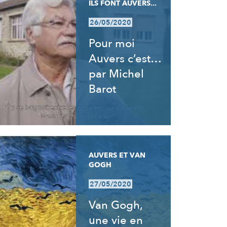
ILS FONT AUVERS...
26/05/2020
Pour moi
Auvers c’est…
par Michel
Barot
AUVERS ET VAN
GOGH
27/05/2020
Van Gogh,
une vie en