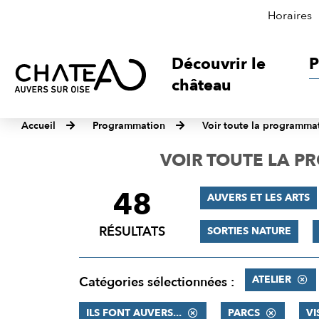
Horaires
Découvrir le
P
château
Accueil
Programmation
Voir toute la programma
VOIR TOUTE LA 
48
FILTRER
AUVERS ET LES ARTS
LES
RÉSULTATS
SORTIES NATURE
RÉSULTATS
ATELIER
Catégories sélectionnées :
ILS FONT AUVERS...
PARCS
VI