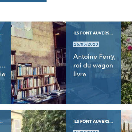
..
ILS FONT AUVERS...
26/05/2020
Antoine Ferry,
t…
roi du wagon
ie
livre
..
ILS FONT AUVERS...