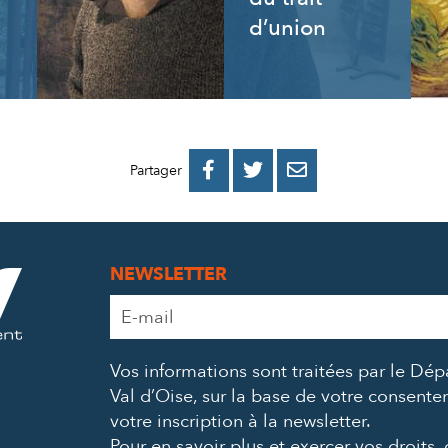
d’union
PARTAGER
PARTAGER
PARTAGER



Partager
SUR
SUR
PAR
FACEBOOK
TWITTER
E-
NEWSLETTER
MAIL
Adresse
e-
mail
Vos informations sont traitées par le Dé
*
Val d’Oise, sur la base de votre consent
votre inscription à la newsletter.
Pour en savoir plus et exercer vos droits,