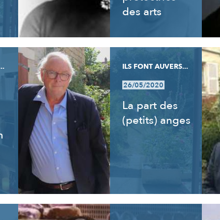
des arts
..
ILS FONT AUVERS...
26/05/2020
La part des
(petits) anges
n