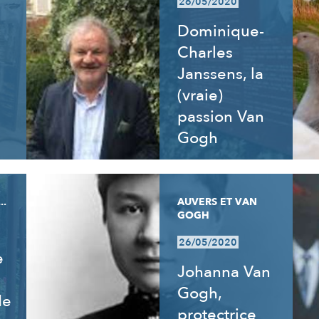
26/05/2020
Dominique-
Charles
Janssens, la
(vraie)
passion Van
Gogh
..
AUVERS ET VAN
GOGH
26/05/2020
e
Johanna Van
Gogh,
de
protectrice