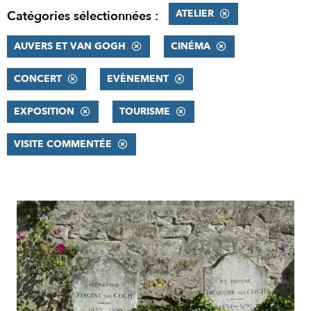
ATELIER
Catégories sélectionnées :
AUVERS ET VAN GOGH
CINÉMA
CONCERT
EVÈNEMENT
EXPOSITION
TOURISME
VISITE COMMENTÉE
RÉSULTATS