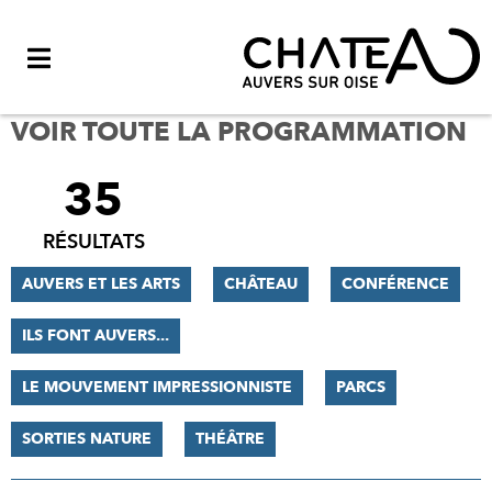
Menu
VOIR TOUTE LA PROGRAMMATION
35
FILTRER
LES
RÉSULTATS
RÉSULTATS
AUVERS ET LES ARTS
CHÂTEAU
CONFÉRENCE
ILS FONT AUVERS...
LE MOUVEMENT IMPRESSIONNISTE
PARCS
SORTIES NATURE
THÉÂTRE