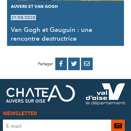
AUVERS ET VAN GOGH
27/05/2020
Van Gogh et Gauguin : une
rencontre destructrice
PARTAGER
PARTAGER
PARTAGER



Partager
SUR
SUR
PAR
FACEBOOK
TWITTER
E-
MAIL
NEWSLETTER
Adresse
Je

e-