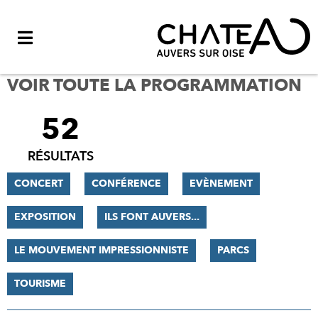
Menu
VOIR TOUTE LA PROGRAMMATION
52
FILTRER
LES
RÉSULTATS
RÉSULTATS
CONCERT
CONFÉRENCE
EVÈNEMENT
EXPOSITION
ILS FONT AUVERS...
LE MOUVEMENT IMPRESSIONNISTE
PARCS
TOURISME