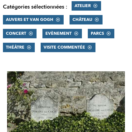
ATELIER
Catégories sélectionnées :
AUVERS ET VAN GOGH
CHÂTEAU
CONCERT
EVÈNEMENT
PARCS
THÉÂTRE
VISITE COMMENTÉE
RÉSULTATS