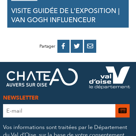
VISITE GUIDÉE DE L'EXPOSITION |
VAN GOGH INFLUENCEUR
PARTAGER
PARTAGER
PARTAGER



Partager
SUR
SUR
PAR
FACEBOOK
TWITTER
E-
MAIL
NEWSLETTER
Adresse
Je

e-
m’
mail
Vos informations sont traitées par le Département
à
*
du Val d’Oise, sur la base de votre consentement,