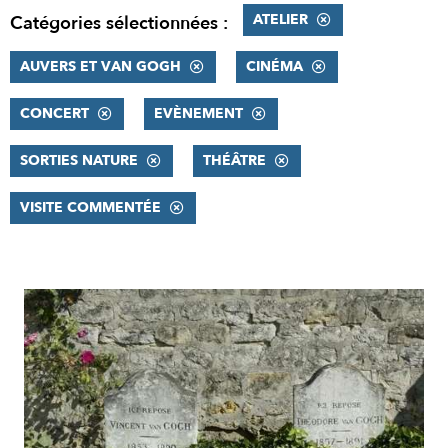
ATELIER
Catégories sélectionnées :
AUVERS ET VAN GOGH
CINÉMA
CONCERT
EVÈNEMENT
SORTIES NATURE
THÉÂTRE
VISITE COMMENTÉE
RÉSULTATS