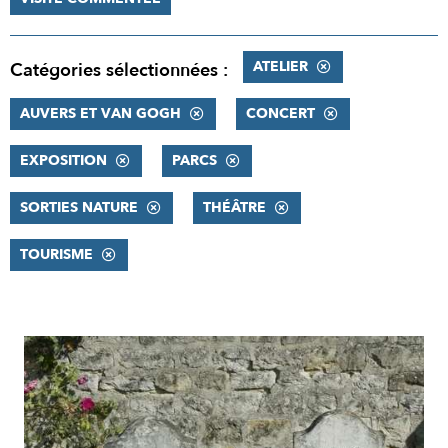
ATELIER
Catégories sélectionnées :
AUVERS ET VAN GOGH
CONCERT
EXPOSITION
PARCS
SORTIES NATURE
THÉÂTRE
TOURISME
RÉSULTATS