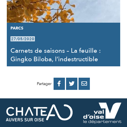
PARCS
27/05/2020
Carnets de saisons – La feuille :
Gingko Biloba, l’indestructible
PARTAGER
PARTAGER
PARTAGER



Partager
SUR
SUR
PAR
FACEBOOK
TWITTER
E-
MAIL