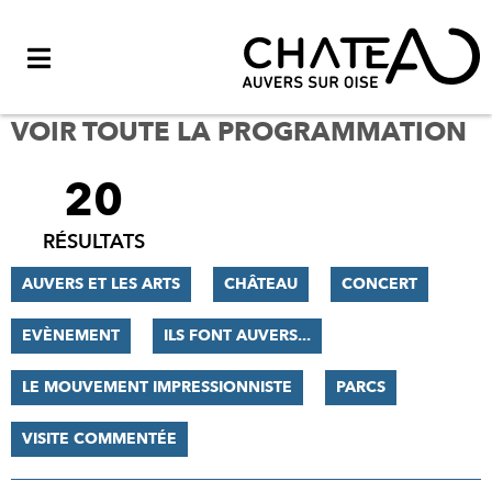
Menu
VOIR TOUTE LA PROGRAMMATION
20
FILTRER
LES
RÉSULTATS
RÉSULTATS
AUVERS ET LES ARTS
CHÂTEAU
CONCERT
EVÈNEMENT
ILS FONT AUVERS...
LE MOUVEMENT IMPRESSIONNISTE
PARCS
VISITE COMMENTÉE