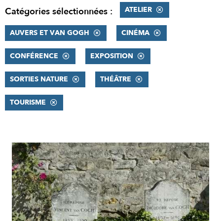
ATELIER
Catégories sélectionnées :
AUVERS ET VAN GOGH
CINÉMA
CONFÉRENCE
EXPOSITION
SORTIES NATURE
THÉÂTRE
TOURISME
RÉSULTATS