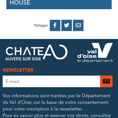
HOUSE
PARTAGER
PARTAGER
PARTAGER



Partager
SUR
SUR
PAR
FACEBOOK
TWITTER
E-
MAIL
NEWSLETTER
Adresse
Je

e-
m’
mail
Vos informations sont traitées par le Département
à
*
du Val d’Oise, sur la base de votre consentement,
la
pour votre inscription à la newsletter.
ne
Pour en savoir plus et exercer vos droits,
consultez