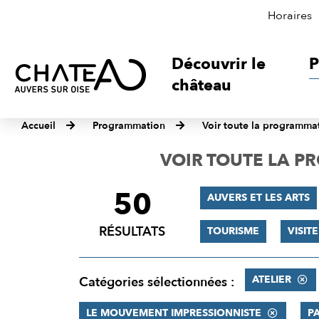
Horaires
Découvrir le
P
château
Accueil
Programmation
Voir toute la programma
VOIR TOUTE LA 
50
FILTRER
AUVERS ET LES ARTS
LES
RÉSULTATS
TOURISME
VISIT
RÉSULTATS
ATELIER
Catégories sélectionnées :
LE MOUVEMENT IMPRESSIONNISTE
P