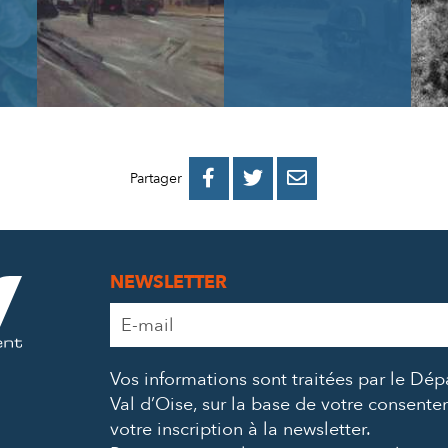
PARTAGER
PARTAGER
PARTAGER



Partager
SUR
SUR
PAR
FACEBOOK
TWITTER
E-
NEWSLETTER
MAIL
Adresse
e-
mail
Vos informations sont traitées par le Dé
*
Val d’Oise, sur la base de votre consent
votre inscription à la newsletter.