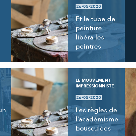
26/05/2020
Et le tube de
peinture
libéra les
peintres
LE MOUVEMENT
E
IMPRESSIONNISTE
26/05/2020
un
Les règles de
l’académisme
bousculées