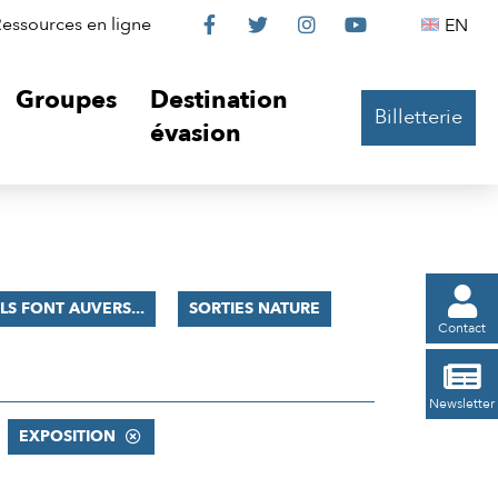
Le
Le
Le
Le
Englis
essources en ligne
EN




Château
Château
Château
Château
Groupes
Destination
Billetterie
sur
sur
sur
sur
évasion
Facebook
Twitter
Instagram
YouTube

ILS FONT AUVERS...
SORTIES NATURE
Contact

Newsletter
EXPOSITION