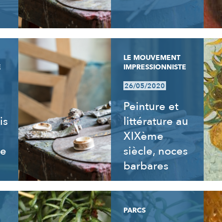
LE MOUVEMENT
E
IMPRESSIONNISTE
26/05/2020
Peinture et
is
littérature au
XIXème
re
siècle, noces
barbares
PARCS