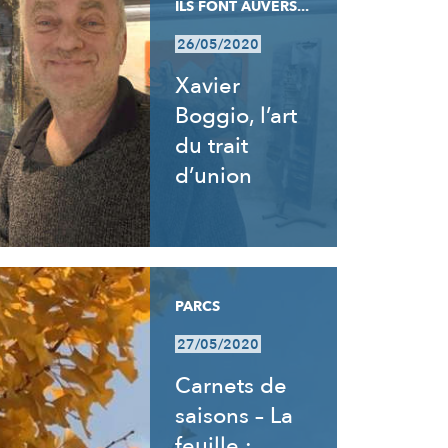
ILS FONT AUVERS...
26/05/2020
Xavier
Boggio, l’art
du trait
d’union
PARCS
27/05/2020
Carnets de
saisons – La
feuille :