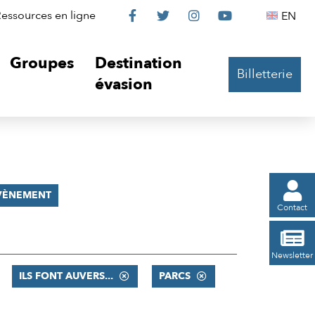
Le
Le
Le
Le
Englis
essources en ligne
EN




Château
Château
Château
Château
Groupes
Destination
Billetterie
sur
sur
sur
sur
évasion
Facebook
Twitter
Instagram
YouTube

VÈNEMENT
Contact

Newsletter
ILS FONT AUVERS...
PARCS