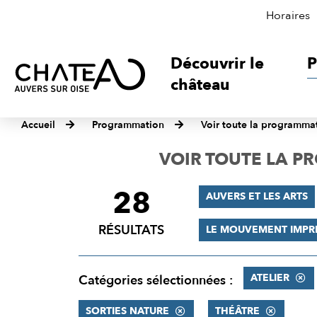
Horaires
Découvrir le
P
château
Accueil
Programmation
Voir toute la programma
VOIR TOUTE LA 
28
FILTRER
AUVERS ET LES ARTS
LES
RÉSULTATS
LE MOUVEMENT IMPR
RÉSULTATS
ATELIER
Catégories sélectionnées :
SORTIES NATURE
THÉÂTRE