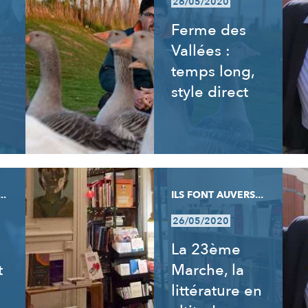
26/05/2020
Ferme des
Vallées :
temps long,
style direct
..
ILS FONT AUVERS...
26/05/2020
La 23ème
t
Marche, la
littérature en