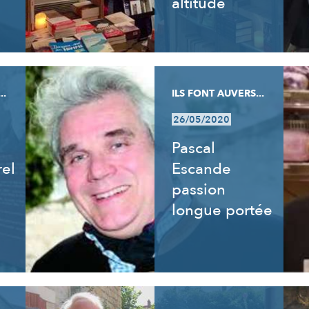
altitude
..
ILS FONT AUVERS...
26/05/2020
Pascal
rel
Escande
passion
longue portée