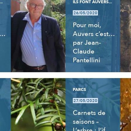
..
ILS FONT AUVERS...
26/05/2020
Pour moi,
t…
Auvers c’est…
par Jean-
Claude
Pantellini
PARCS
27/05/2020
Carnets de
saisons –
L’arbre : l’if,