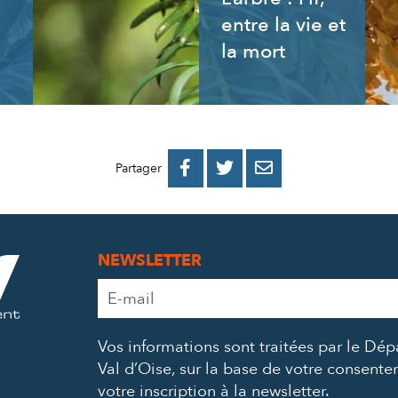
entre la vie et
la mort
PARTAGER
PARTAGER
PARTAGER



Partager
SUR
SUR
PAR
FACEBOOK
TWITTER
E-
NEWSLETTER
MAIL
Adresse
e-
mail
Vos informations sont traitées par le Dé
*
Val d’Oise, sur la base de votre consent
votre inscription à la newsletter.