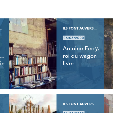
..
ILS FONT AUVERS...
26/05/2020
Antoine Ferry,
t…
roi du wagon
ie
livre
..
ILS FONT AUVERS...