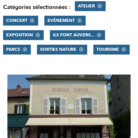
ATELIER
Catégories sélectionnées :
CONCERT
EVÈNEMENT
EXPOSITION
ILS FONT AUVERS...
PARCS
SORTIES NATURE
TOURISME
RÉSULTATS