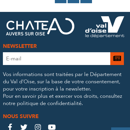
SUR
SUR
PAR
FACEBOOK
TWITTER
E-
MAIL
NEWSLETTER
Adresse
Je

e-
m’
mail
Vos informations sont traitées par le Département
à
*
du Val d’Oise, sur la base de votre consentement,
la
pour votre inscription à la newsletter.
ne
Pour en savoir plus et exercer vos droits,
consultez
notre politique de confidentialité
.
NOUS SUIVRE
Le
Le
Le
Le



