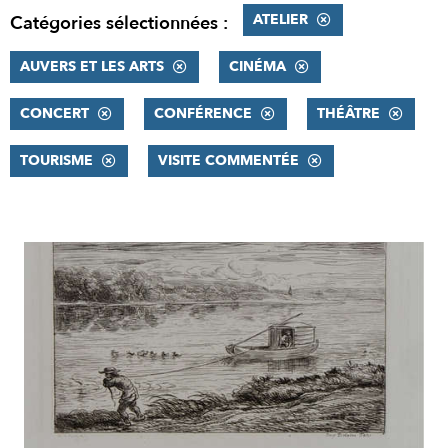
ATELIER
Catégories sélectionnées :
AUVERS ET LES ARTS
CINÉMA
CONCERT
CONFÉRENCE
THÉÂTRE
TOURISME
VISITE COMMENTÉE
RÉSULTATS