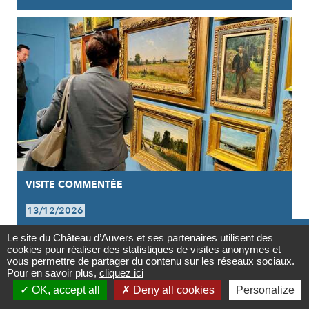
VISITE COMMENTÉE
13/12/2026

VISITE GUIDÉE DE L'EXPOSITION |
Le site du Château d’Auvers et ses partenaires utilisent des
cookies pour réaliser des statistiques de visites anonymes et
Contact
VAN GOGH INFLUENCEUR
vous permettre de partager du contenu sur les réseaux sociaux.
Pour en savoir plus,
cliquez ici

OK, accept all
Deny all cookies
Personalize
Newsletter