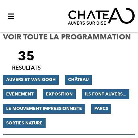
Menu
VOIR TOUTE LA PROGRAMMATION
35
FILTRER
LES
RÉSULTATS
RÉSULTATS
AUVERS ET VAN GOGH
CHÂTEAU
EVÈNEMENT
EXPOSITION
ILS FONT AUVERS...
LE MOUVEMENT IMPRESSIONNISTE
PARCS
SORTIES NATURE