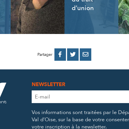
d’union
PARTAGER
PARTAGER
PARTAGER



Partager
SUR
SUR
PAR
FACEBOOK
TWITTER
E-
NEWSLETTER
MAIL
Adresse
e-
mail
Vos informations sont traitées par le Dé
*
Val d’Oise, sur la base de votre consent
votre inscription à la newsletter.