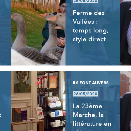
26/05/2020
Ferme des
Vallées :
temps long,
style direct
..
ILS FONT AUVERS...
26/05/2020
La 23ème
t
Marche, la
littérature en