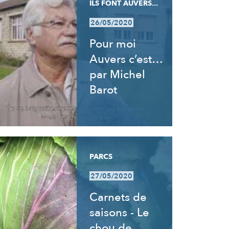
ILS FONT AUVERS...
26/05/2020
Pour moi
Auvers c’est…
par Michel
Barot
PARCS
27/05/2020
Carnets de
saisons - Le
chou de