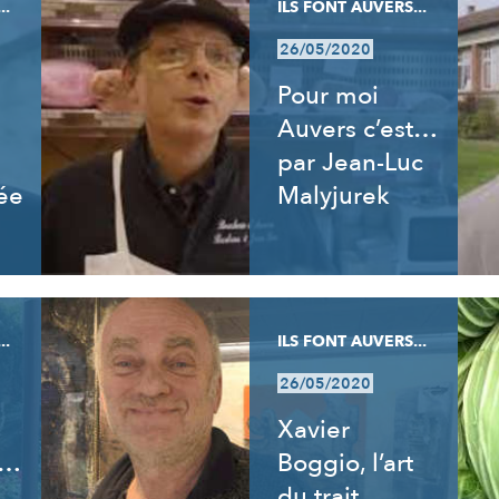
..
ILS FONT AUVERS...
26/05/2020
Pour moi
Auvers c’est…
par Jean-Luc
ée
Malyjurek
..
ILS FONT AUVERS...
26/05/2020
Xavier
t…
Boggio, l’art
du trait