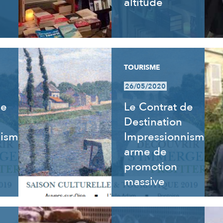
altitude
TOURISME
26/05/2020
de
Le Contrat de
Destination
nisme
Impressionnisme,
arme de
promotion
massive