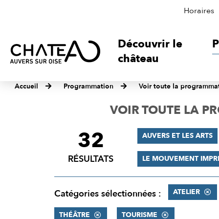
Horaires
Découvrir le
P
château
Accueil
Programmation
Voir toute la programma
VOIR TOUTE LA 
32
FILTRER
AUVERS ET LES ARTS
LES
RÉSULTATS
LE MOUVEMENT IMPR
RÉSULTATS
ATELIER
Catégories sélectionnées :
THÉÂTRE
TOURISME