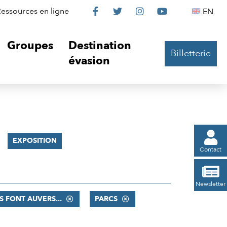
Le
Le
Le
Le
Englis
essources en ligne
EN




Château
Château
Château
Château
Groupes
Destination
Billetterie
sur
sur
sur
sur
évasion
Facebook
Twitter
Instagram
YouTube

EXPOSITION
Contact

Newsletter
LS FONT AUVERS...
PARCS