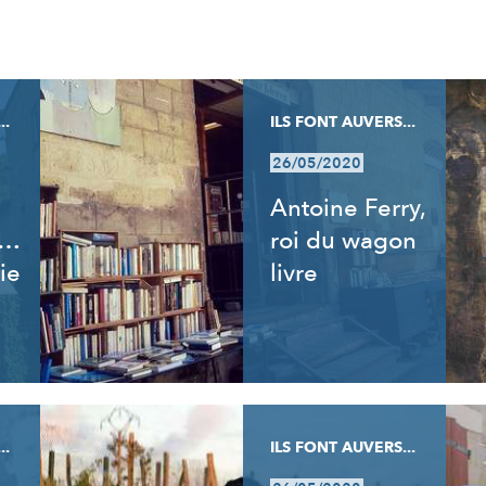
..
ILS FONT AUVERS...
26/05/2020
Antoine Ferry,
t…
roi du wagon
ie
livre
..
ILS FONT AUVERS...