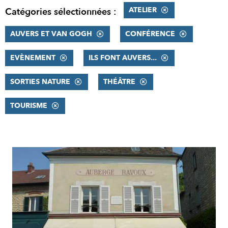
ATELIER
Catégories sélectionnées :
AUVERS ET VAN GOGH
CONFÉRENCE
EVÈNEMENT
ILS FONT AUVERS...
SORTIES NATURE
THÉÂTRE
TOURISME
RÉSULTATS