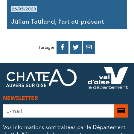
26/05/2020
Julian Tauland, l’art au présent
PARTAGER
PARTAGER
PARTAGER



Partager
SUR
SUR
PAR
FACEBOOK
TWITTER
E-
MAIL
NEWSLETTER
Adresse
Je

e-
m’
mail
Vos informations sont traitées par le Département
à
*