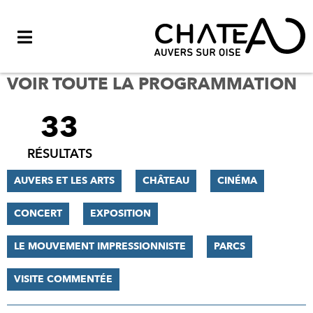
Menu
VOIR TOUTE LA PROGRAMMATION
33
FILTRER
LES
RÉSULTATS
RÉSULTATS
AUVERS ET LES ARTS
CHÂTEAU
CINÉMA
CONCERT
EXPOSITION
LE MOUVEMENT IMPRESSIONNISTE
PARCS
VISITE COMMENTÉE