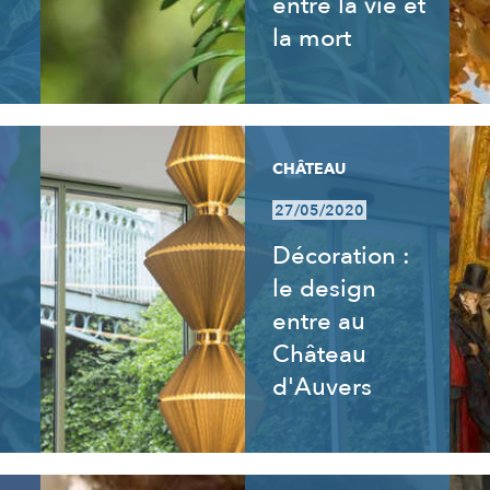
entre la vie et
la mort
CHÂTEAU
27/05/2020
Décoration :
le design
entre au
Château
d'Auvers