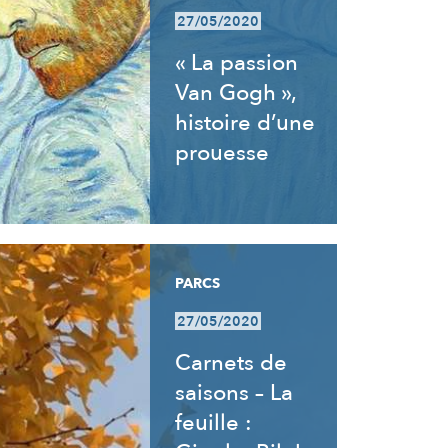
27/05/2020
« La passion
Van Gogh »,
histoire d’une
prouesse
PARCS
27/05/2020
Carnets de
saisons – La
feuille :