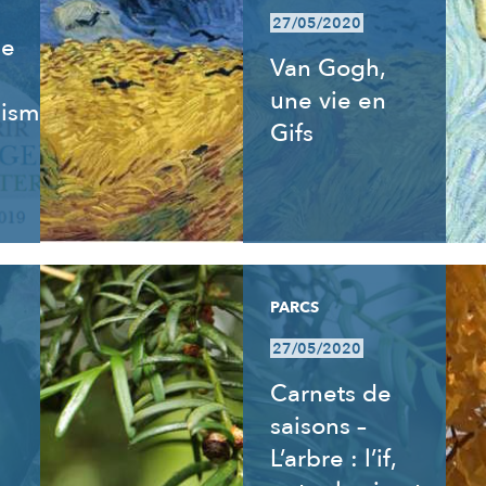
27/05/2020
de
Van Gogh,
une vie en
isme,
Gifs
PARCS
27/05/2020
Carnets de
saisons –
L’arbre : l’if,