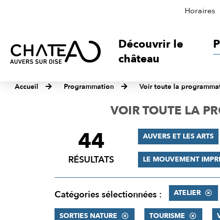
Horaires
Découvrir le
P
château
Accueil
Programmation
Voir toute la programma
VOIR TOUTE LA 
44
FILTRER
AUVERS ET LES ARTS
LES
RÉSULTATS
LE MOUVEMENT IMPR
RÉSULTATS
ATELIER
Catégories sélectionnées :
SORTIES NATURE
TOURISME