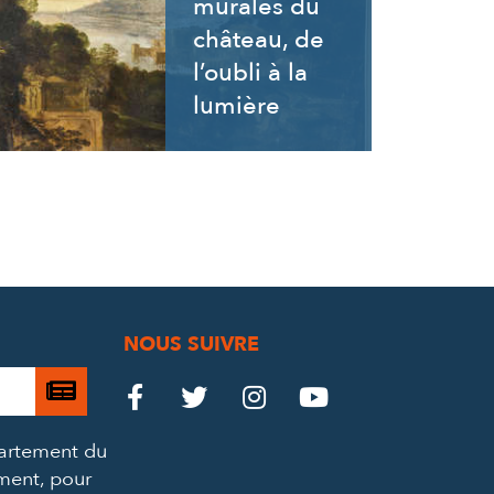
murales du
château, de
l’oubli à la
lumière
NOUS SUIVRE
Je

Le
Le
Le
Le




m’abonne
Château
Château
Château
Château
partement du
à
ement, pour