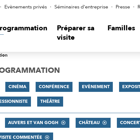
Evènements privés
Séminaires d'entreprise
Presse
R
rogrammation
Préparer sa
Familles
visite
tion
PROGRAMMATION
CINÉMA
CONFÉRENCE
EVÈNEMENT
EXPOSI
ESSIONNISTE
THÉÂTRE
AUVERS ET VAN GOGH
CHÂTEAU
CONCER
VISITE COMMENTÉE