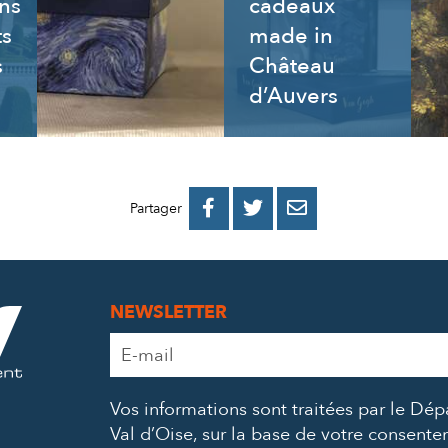
ns
cadeaux
ts
made in
s
Château
d’Auvers
PARTAGER
PARTAGER
PARTAGER



Partager
SUR
SUR
PAR
FACEBOOK
TWITTER
E-
NEWSLETTER
MAIL
Adresse
e-
mail
Vos informations sont traitées par le Dé
*
Val d’Oise, sur la base de votre consent