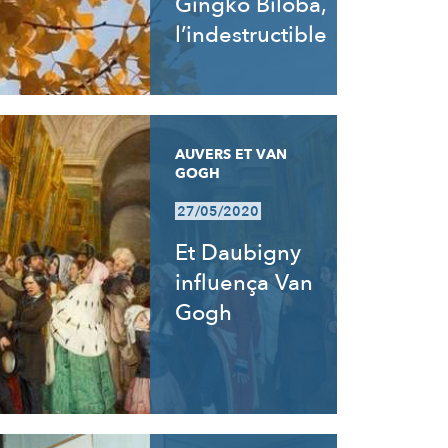
Gingko Biloba,
l’indestructible
AUVERS ET VAN
GOGH
27/05/2020
Et Daubigny
influença Van
Gogh