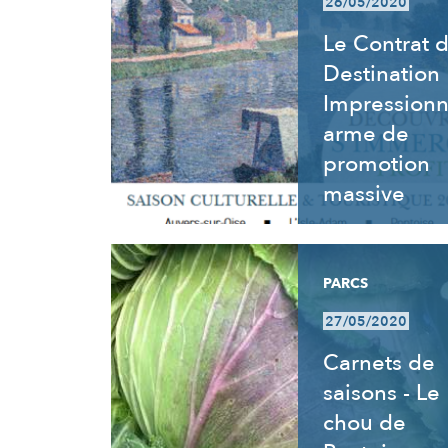
26/05/2020
Le Contrat 
Destination
Impressionn
arme de
promotion
massive
PARCS
27/05/2020
Carnets de
saisons - Le
chou de