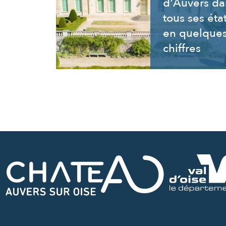
d'Auvers da
tous ses éta
en quelque
chiffres