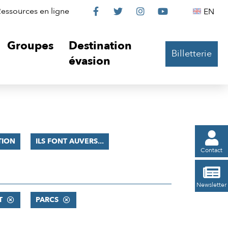
Le
Le
Le
Le
Englis
essources en ligne
EN




Château
Château
Château
Château
Groupes
Destination
Billetterie
sur
sur
sur
sur
évasion
Facebook
Twitter
Instagram
YouTube

TION
ILS FONT AUVERS...
Contact

Newsletter
T
PARCS