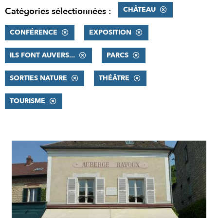
CHÂTEAU
Catégories sélectionnées :
CONFÉRENCE
EXPOSITION
ILS FONT AUVERS...
PARCS
SORTIES NATURE
THÉÂTRE
TOURISME
RÉSULTATS