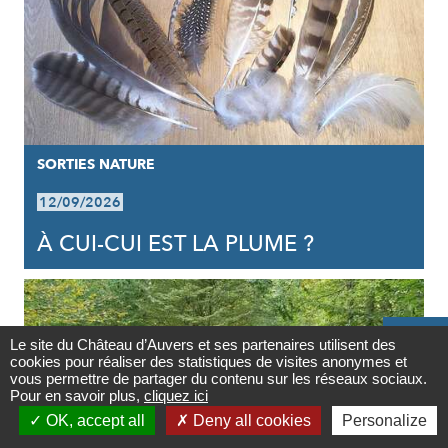
SORTIES NATURE
12/09/2026
À CUI-CUI EST LA PLUME ?

Le site du Château d’Auvers et ses partenaires utilisent des
cookies pour réaliser des statistiques de visites anonymes et
Contact
vous permettre de partager du contenu sur les réseaux sociaux.
Pour en savoir plus,
cliquez ici

OK, accept all
Deny all cookies
Personalize
Newsletter