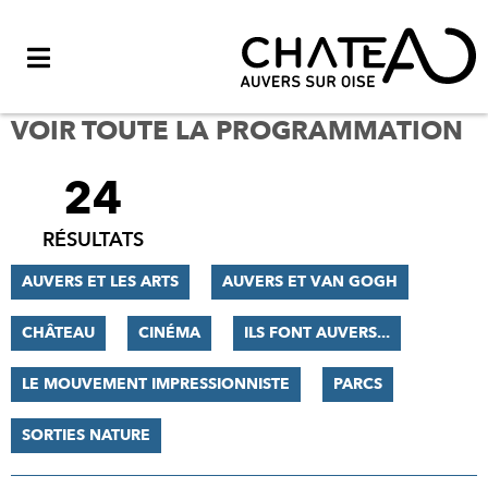
Menu
VOIR TOUTE LA PROGRAMMATION
24
FILTRER
LES
RÉSULTATS
RÉSULTATS
AUVERS ET LES ARTS
AUVERS ET VAN GOGH
CHÂTEAU
CINÉMA
ILS FONT AUVERS...
LE MOUVEMENT IMPRESSIONNISTE
PARCS
SORTIES NATURE