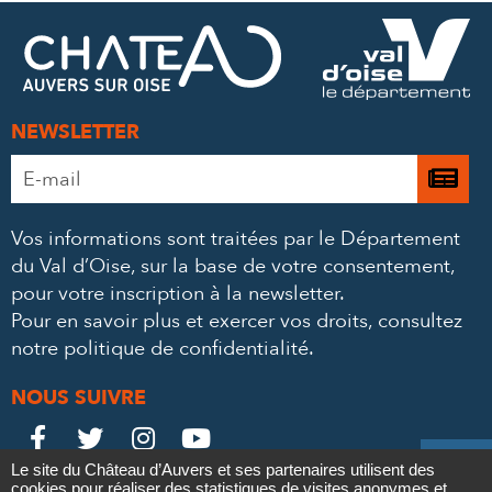
FACEBOOK
TWITTER
E-
MAIL
NEWSLETTER
Adresse
Je

e-
m’
mail
Vos informations sont traitées par le Département
à
*
du Val d’Oise, sur la base de votre consentement,
la
pour votre inscription à la newsletter.
ne
Pour en savoir plus et exercer vos droits,
consultez
notre politique de confidentialité
.
NOUS SUIVRE
Le
Le
Le
Le





Le site du Château d’Auvers et ses partenaires utilisent des
Château
Château
Château
Château
cookies pour réaliser des statistiques de visites anonymes et