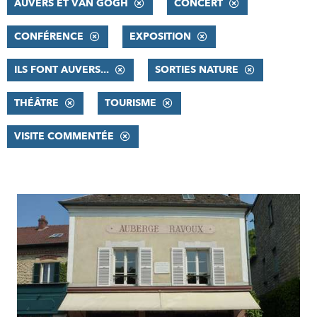
AUVERS ET VAN GOGH
CONCERT
CONFÉRENCE
EXPOSITION
ILS FONT AUVERS...
SORTIES NATURE
THÉÂTRE
TOURISME
VISITE COMMENTÉE
RÉSULTATS