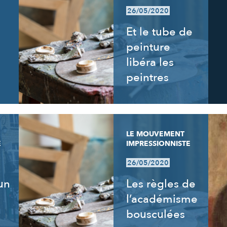
26/05/2020
Et le tube de
peinture
libéra les
peintres
LE MOUVEMENT
E
IMPRESSIONNISTE
26/05/2020
un
Les règles de
l’académisme
bousculées