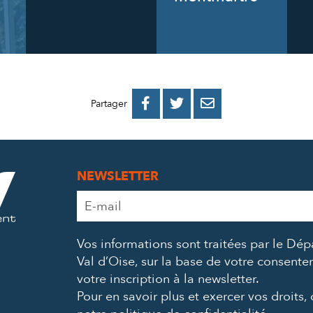
PARTAGER
PARTAGER
PARTAGER



Partager
SUR
SUR
PAR
FACEBOOK
TWITTER
E-
NEWSLETTER
MAIL
Adresse
e-
mail
Vos informations sont traitées par le Dé
*
Val d’Oise, sur la base de votre consent
votre inscription à la newsletter.
Pour en savoir plus et exercer vos droits,