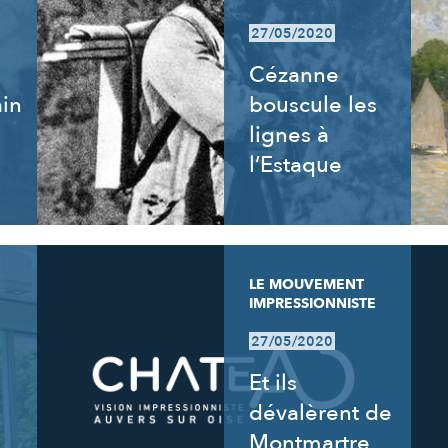
27/05/2020
Cézanne
ain
bouscule les
lignes à
l’Estaque
LE MOUVEMENT
IMPRESSIONNISTE
27/05/2020
:
Et ils
dévalèrent de
Montmartre