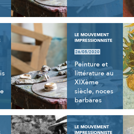
LE MOUVEMENT
E
IMPRESSIONNISTE
26/05/2020
Peinture et
is
littérature au
XIXème
re
siècle, noces
barbares
LE MOUVEMENT
E
IMPRESSIONNISTE