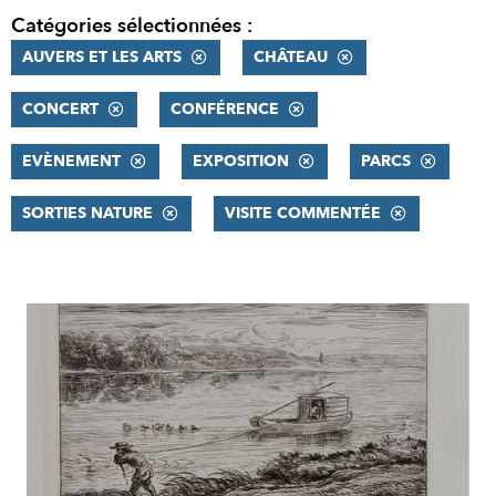
Catégories sélectionnées :
AUVERS ET LES ARTS
CHÂTEAU
CONCERT
CONFÉRENCE
EVÈNEMENT
EXPOSITION
PARCS
SORTIES NATURE
VISITE COMMENTÉE
RÉSULTATS