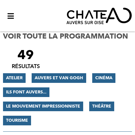
Menu
VOIR TOUTE LA PROGRAMMATION
49
FILTRER
LES
RÉSULTATS
RÉSULTATS
ATELIER
AUVERS ET VAN GOGH
CINÉMA
ILS FONT AUVERS...
LE MOUVEMENT IMPRESSIONNISTE
THÉÂTRE
TOURISME