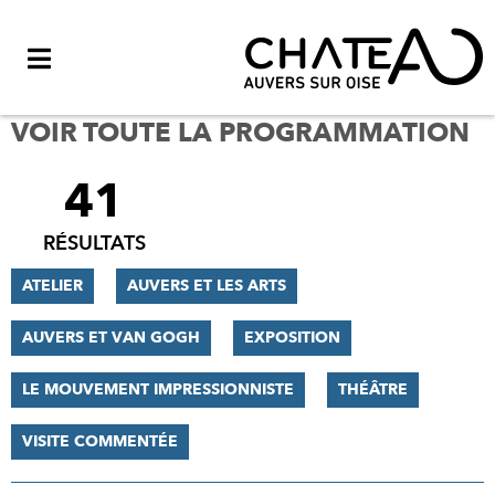
Menu
VOIR TOUTE LA PROGRAMMATION
41
FILTRER
LES
RÉSULTATS
RÉSULTATS
ATELIER
AUVERS ET LES ARTS
AUVERS ET VAN GOGH
EXPOSITION
LE MOUVEMENT IMPRESSIONNISTE
THÉÂTRE
VISITE COMMENTÉE