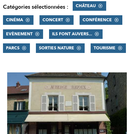
CHÂTEAU
Catégories sélectionnées :
CINÉMA
CONCERT
CONFÉRENCE
EVÈNEMENT
ILS FONT AUVERS...
PARCS
SORTIES NATURE
TOURISME
RÉSULTATS