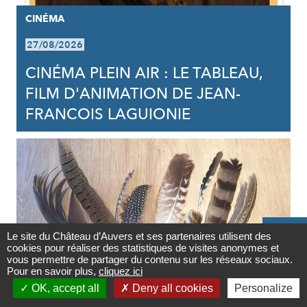
CINÉMA
27/08/2026
CINÉMA PLEIN AIR : LE TABLEAU,
FILM D'ANIMATION DE JEAN-
FRANCOIS LAGUIONIE

Le site du Château d’Auvers et ses partenaires utilisent des
cookies pour réaliser des statistiques de visites anonymes et
Contact
vous permettre de partager du contenu sur les réseaux sociaux.
Pour en savoir plus,
cliquez ici

OK, accept all
Deny all cookies
Personalize
Newsletter
SORTIES NATURE