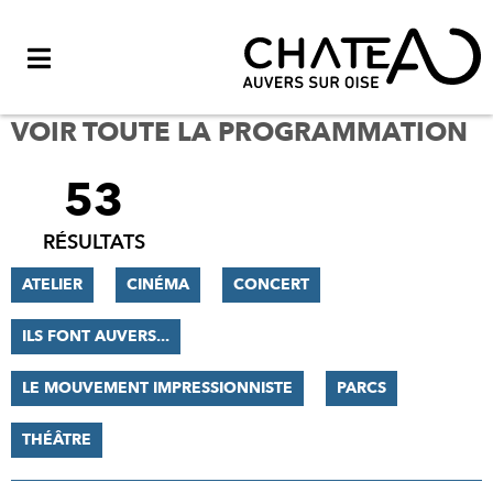
Menu
VOIR TOUTE LA PROGRAMMATION
53
FILTRER
LES
RÉSULTATS
RÉSULTATS
ATELIER
CINÉMA
CONCERT
ILS FONT AUVERS...
LE MOUVEMENT IMPRESSIONNISTE
PARCS
THÉÂTRE