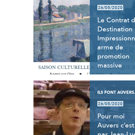
26/05/2020
Le Contrat 
Destination
Impressionn
arme de
promotion
massive
ILS FONT AUVERS.
26/05/2020
Pour moi
Auvers c’es
par Jean-Lu