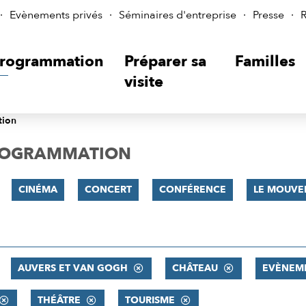
Evènements privés
Séminaires d'entreprise
Presse
R
rogrammation
Préparer sa
Familles
visite
tion
PROGRAMMATION
CINÉMA
CONCERT
CONFÉRENCE
LE MOUVE
AUVERS ET VAN GOGH
CHÂTEAU
EVÈNEM
THÉÂTRE
TOURISME