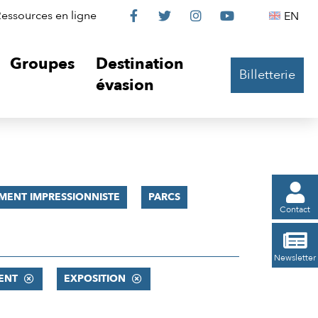
Le
Le
Le
Le
Englis
essources en ligne
EN




Château
Château
Château
Château
Groupes
Destination
Billetterie
sur
sur
sur
sur
évasion
Facebook
Twitter
Instagram
YouTube

MENT IMPRESSIONNISTE
PARCS
Contact

Newsletter
ENT
EXPOSITION