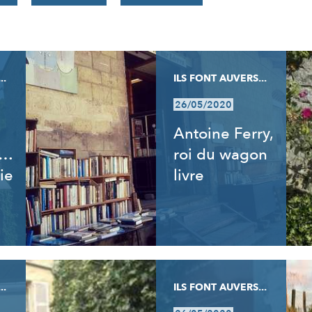
..
ILS FONT AUVERS...
26/05/2020
Antoine Ferry,
t…
roi du wagon
ie
livre
..
ILS FONT AUVERS...