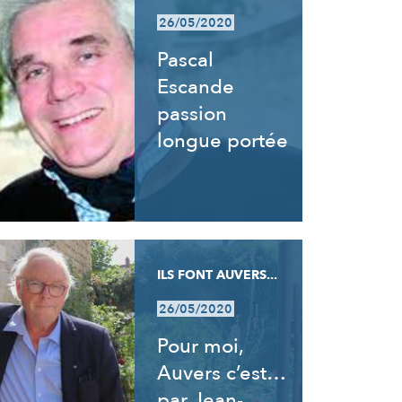
26/05/2020
Pascal
Escande
passion
longue portée
ILS FONT AUVERS...
26/05/2020
Pour moi,
Auvers c’est…
par Jean-