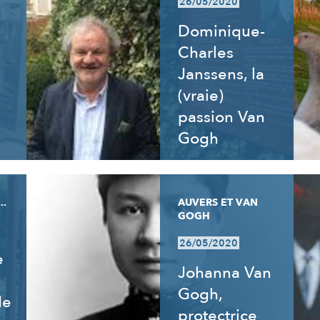
26/05/2020
Dominique-
Charles
Janssens, la
(vraie)
passion Van
Gogh
..
AUVERS ET VAN
GOGH
26/05/2020
e
Johanna Van
Gogh,
de
protectrice