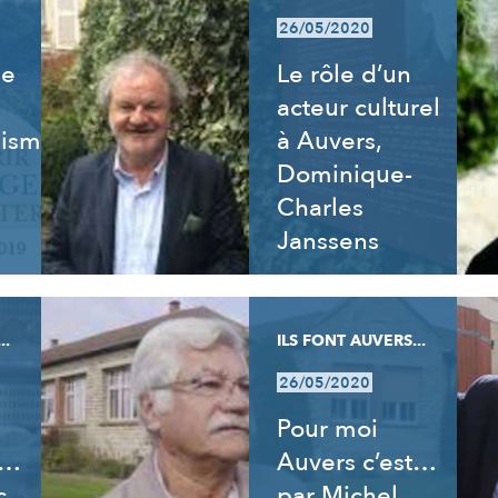
26/05/2020
de
Le rôle d’un
acteur culturel
isme,
à Auvers,
Dominique-
Charles
Janssens
..
ILS FONT AUVERS...
26/05/2020
Pour moi
t…
Auvers c’est…
c
par Michel