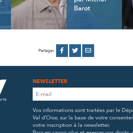
Barot
PARTAGER
PARTAGER
PARTAGER



Partager
SUR
SUR
PAR
FACEBOOK
TWITTER
E-
NEWSLETTER
MAIL
Adresse
e-
mail
Vos informations sont traitées par le Dé
*
Val d’Oise, sur la base de votre consent
votre inscription à la newsletter.
Pour en savoir plus et exercer vos droits,