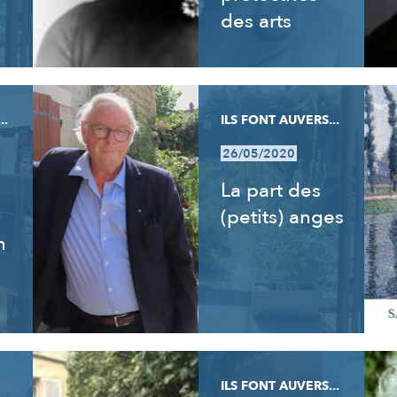
des arts
..
ILS FONT AUVERS...
26/05/2020
La part des
(petits) anges
n
ILS FONT AUVERS...