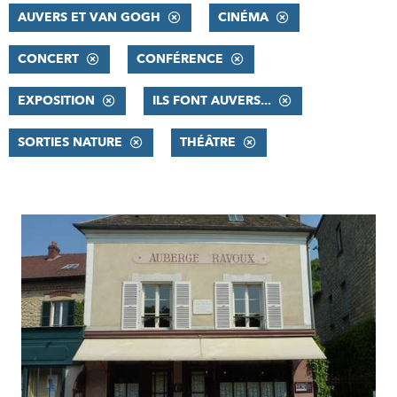
AUVERS ET VAN GOGH
CINÉMA
CONCERT
CONFÉRENCE
EXPOSITION
ILS FONT AUVERS...
SORTIES NATURE
THÉÂTRE
RÉSULTATS