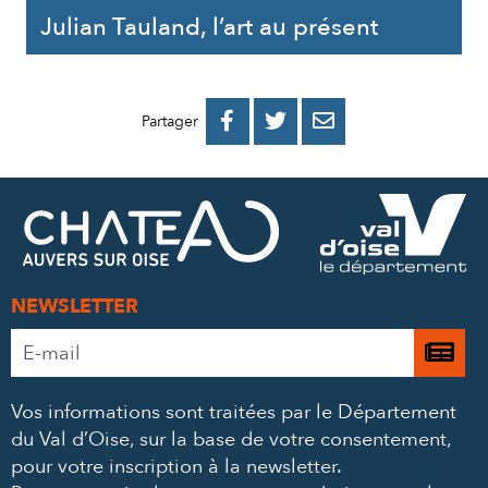
Julian Tauland, l’art au présent
PARTAGER
PARTAGER
PARTAGER



Partager
SUR
SUR
PAR
FACEBOOK
TWITTER
E-
MAIL
NEWSLETTER
Adresse
Je

e-
m’
mail
Vos informations sont traitées par le Département
à
*
du Val d’Oise, sur la base de votre consentement,
la
pour votre inscription à la newsletter.