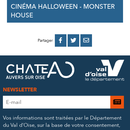
CINÉMA HALLOWEEN - MONSTER
HOUSE
PARTAGER
PARTAGER
PARTAGER



Partager
SUR
SUR
PAR
FACEBOOK
TWITTER
E-
MAIL
NEWSLETTER
Adresse
Je

e-
m’
mail
Vos informations sont traitées par le Département
à
*
du Val d’Oise, sur la base de votre consentement,