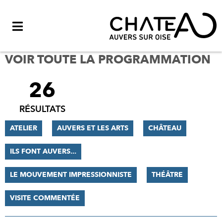
Menu
VOIR TOUTE LA PROGRAMMATION
26
FILTRER
LES
RÉSULTATS
RÉSULTATS
ATELIER
AUVERS ET LES ARTS
CHÂTEAU
ILS FONT AUVERS...
LE MOUVEMENT IMPRESSIONNISTE
THÉÂTRE
VISITE COMMENTÉE