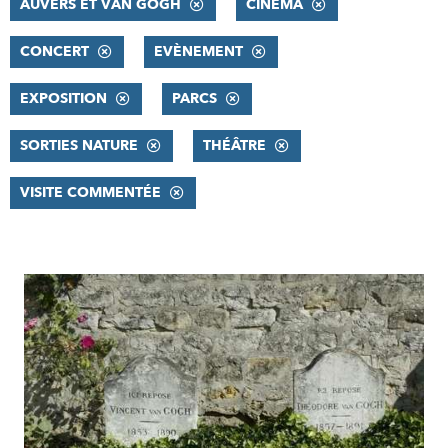
AUVERS ET VAN GOGH
CINÉMA
CONCERT
EVÈNEMENT
EXPOSITION
PARCS
SORTIES NATURE
THÉÂTRE
VISITE COMMENTÉE
RÉSULTATS