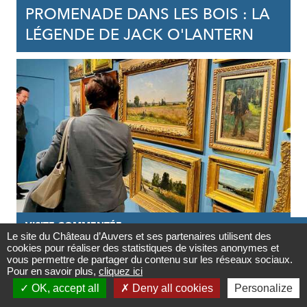
PROMENADE DANS LES BOIS : LA
LÉGENDE DE JACK O'LANTERN
VISITE COMMENTÉE

Le site du Château d’Auvers et ses partenaires utilisent des
cookies pour réaliser des statistiques de visites anonymes et
08/11/2026
Contact
vous permettre de partager du contenu sur les réseaux sociaux.
Pour en savoir plus,
cliquez ici
VISITE GUIDÉE DE L'EXPOSITION |

OK, accept all
Deny all cookies
Personalize
VAN GOGH INFLUENCEUR
Newsletter