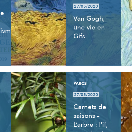
27/05/2020
de
Van Gogh,
une vie en
isme,
Gifs
PARCS
27/05/2020
Carnets de
saisons –
L’arbre : l’if,