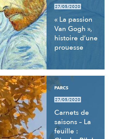
27/05/2020
« La passion
Van Gogh »,
histoire d’une
prouesse
PARCS
27/05/2020
Carnets de
saisons – La
feuille :