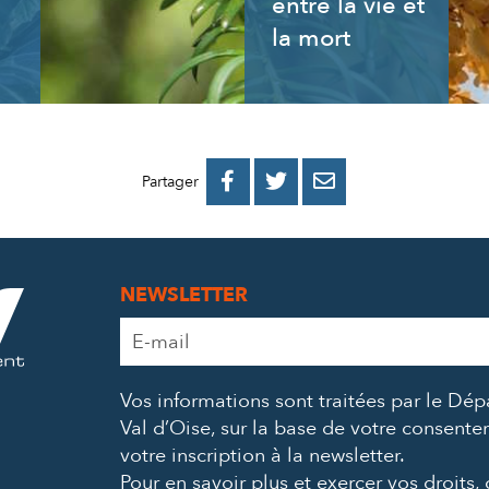
entre la vie et
la mort
PARTAGER
PARTAGER
PARTAGER



Partager
SUR
SUR
PAR
FACEBOOK
TWITTER
E-
NEWSLETTER
MAIL
Adresse
e-
mail
Vos informations sont traitées par le Dé
*
Val d’Oise, sur la base de votre consent
votre inscription à la newsletter.
Pour en savoir plus et exercer vos droits,