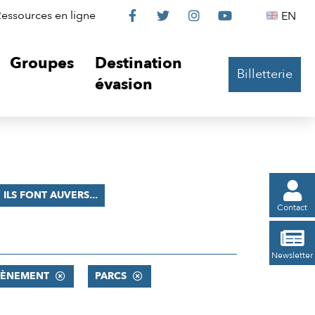
Le
Le
Le
Le
Englis
essources en ligne
EN




Château
Château
Château
Château
Groupes
Destination
Billetterie
sur
sur
sur
sur
évasion
Facebook
Twitter
Instagram
YouTube

ILS FONT AUVERS...
Contact

Newsletter
VÈNEMENT
PARCS