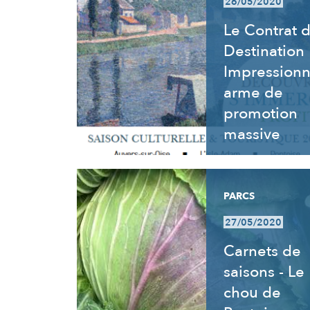
26/05/2020
Le Contrat 
Destination
Impressionn
arme de
promotion
massive
PARCS
27/05/2020
Carnets de
saisons - Le
chou de