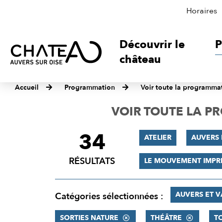
Horaires
Découvrir le
P
château
Accueil
Programmation
Voir toute la programma
VOIR TOUTE LA 
34
FILTRER
ATELIER
AUVERS 
LES
RÉSULTATS
LE MOUVEMENT IMPR
RÉSULTATS
AUVERS ET 
Catégories sélectionnées :
SORTIES NATURE
THÉÂTRE
T