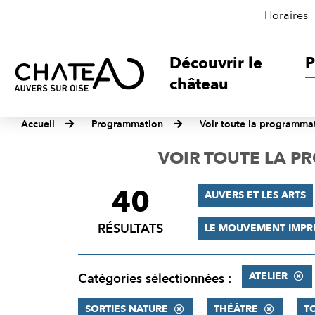
Horaires
Découvrir le
P
château
Accueil
Programmation
Voir toute la programma
VOIR TOUTE LA 
40
FILTRER
AUVERS ET LES ARTS
LES
RÉSULTATS
LE MOUVEMENT IMPR
RÉSULTATS
ATELIER
Catégories sélectionnées :
SORTIES NATURE
THÉÂTRE
T