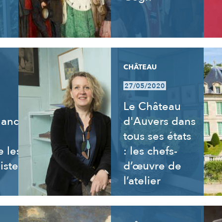
CHÂTEAU
27/05/2020
Le Château
uand
d'Auvers dans
tous ses états
 les
: les chefs-
istes
d’œuvre de
l’atelier