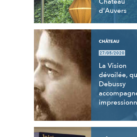
Château
d'Auvers
CHÂTEAU
27/05/2020
La Vision
dévoilée, q
Debussy
accompagne
impressionn