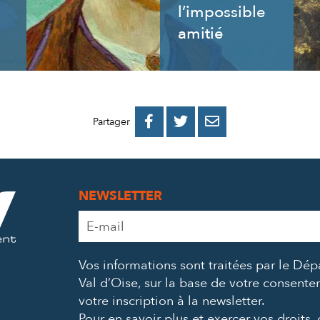
l’impossible
amitié
PARTAGER
PARTAGER
PARTAGER



Partager
SUR
SUR
PAR
FACEBOOK
TWITTER
E-
NEWSLETTER
MAIL
Adresse
e-
mail
Vos informations sont traitées par le Dé
*
Val d’Oise, sur la base de votre consent
votre inscription à la newsletter.
Pour en savoir plus et exercer vos droits,