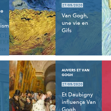
27/05/2020
de
Van Gogh,
une vie en
isme,
Gifs
AUVERS ET VAN
GOGH
27/05/2020
:
Et Daubigny
influença Van
Gogh