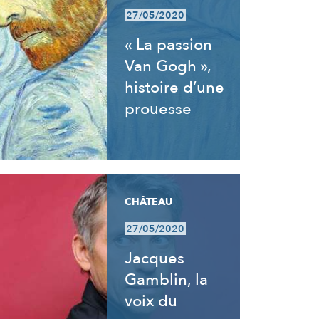
27/05/2020
« La passion
Van Gogh »,
histoire d’une
prouesse
CHÂTEAU
27/05/2020
Jacques
Gamblin, la
voix du