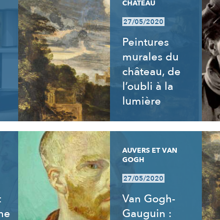
CHÂTEAU
27/05/2020
s
Peintures
murales du
château, de
l’oubli à la
lumière
AUVERS ET VAN
GOGH
27/05/2020
t
Van Gogh-
ne
Gauguin :