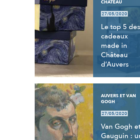
CHÂTEAU
27/05/2020
Le top 5 de
cadeaux
made in
Château
d’Auvers
AUVERS ET VAN
GOGH
27/05/2020
Van Gogh e
Gauguin : u