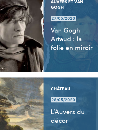
AUVERS ET VAN
GOGH
27/05/2020
Van Gogh –
Artaud : la
folie en miroir
CHÂTEAU
28/05/2020
L’Auvers du
décor