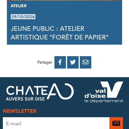
ATELIER
29/10/2026
JEUNE PUBLIC : ATELIER
ARTISTIQUE "FORÊT DE PAPIER"
PARTAGER
PARTAGER
PARTAGER



Partager
SUR
SUR
PAR
FACEBOOK
TWITTER
E-
MAIL
NEWSLETTER
Adresse
Je

e-