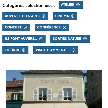
ATELIER
Catégories sélectionnées :
AUVERS ET LES ARTS
CINÉMA
CONCERT
CONFÉRENCE
ILS FONT AUVERS...
SORTIES NATURE
THÉÂTRE
VISITE COMMENTÉE
RÉSULTATS