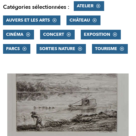
ATELIER
Catégories sélectionnées :
AUVERS ET LES ARTS
CHÂTEAU
CINÉMA
CONCERT
EXPOSITION
PARCS
SORTIES NATURE
TOURISME
RÉSULTATS