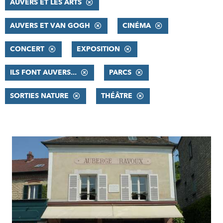
AUVERS ET LES ARTS
AUVERS ET VAN GOGH
CINÉMA
CONCERT
EXPOSITION
ILS FONT AUVERS...
PARCS
SORTIES NATURE
THÉÂTRE
RÉSULTATS