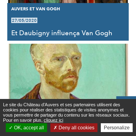
AUVERS ET VAN GOGH
27/05/2020
Et Daubigny influença Van Gogh

Le site du Château d’Auvers et ses partenaires utilisent des
cookies pour réaliser des statistiques de visites anonymes et
Contact
vous permettre de partager du contenu sur les réseaux sociaux.
AUVERS ET LES ARTS
Pour en savoir plus,
cliquez ici

OK, accept all
Deny all cookies
Personalize
27/05/2020
Newsletter