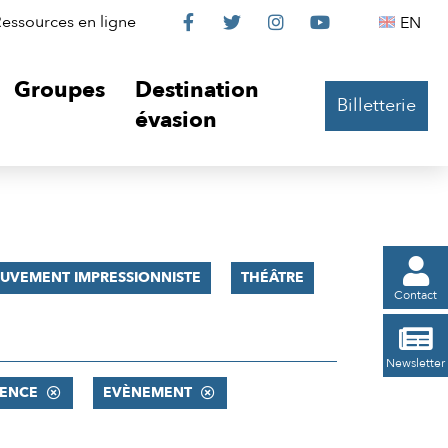
Le
Le
Le
Le
Englis
essources en ligne
EN




Château
Château
Château
Château
Groupes
Destination
Billetterie
sur
sur
sur
sur
évasion
Facebook
Twitter
Instagram
YouTube

UVEMENT IMPRESSIONNISTE
THÉÂTRE
Contact

Newsletter
ENCE
EVÈNEMENT