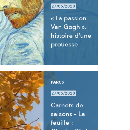
27/05/2020
« La passion
Van Gogh »,
histoire d’une
prouesse
PARCS
27/05/2020
Carnets de
saisons – La
feuille :