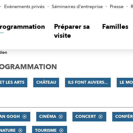
Evènements privés
Séminaires d'entreprise
Presse
R
rogrammation
Préparer sa
Familles
visite
tion
PROGRAMMATION
ET LES ARTS
CHÂTEAU
ILS FONT AUVERS...
LE MO
VAN GOGH
CINÉMA
CONCERT
CONFÉR
 NATURE
TOURISME