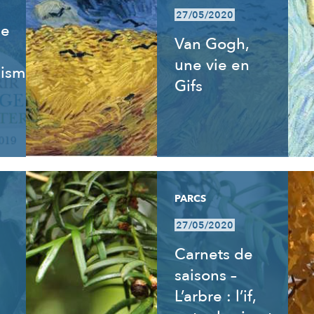
27/05/2020
de
Van Gogh,
une vie en
isme,
Gifs
PARCS
27/05/2020
Carnets de
saisons –
L’arbre : l’if,