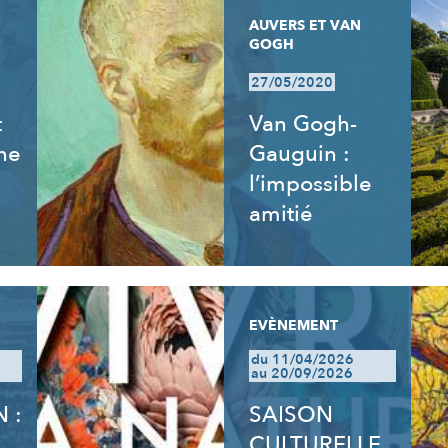
AUVERS ET VAN
GOGH
27/05/2020
t
Van Gogh-
ne
Gauguin :
l’impossible
amitié
EVÈNEMENT
du 11/04/2026
au 20/09/2026
 :
SAISON
CULTURELLE