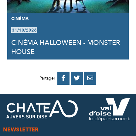
CINÉMA
31/10/2026
CINÉMA HALLOWEEN - MONSTER
HOUSE
PARTAGER
PARTAGER
PARTAGER



Partager
SUR
SUR
PAR
FACEBOOK
TWITTER
E-
MAIL
NEWSLETTER