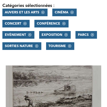
Catégories sélectionnées :
AUVERS ET LES ARTS
CINÉMA
CONCERT
CONFÉRENCE
EVÈNEMENT
EXPOSITION
PARCS
SORTIES NATURE
TOURISME
RÉSULTATS