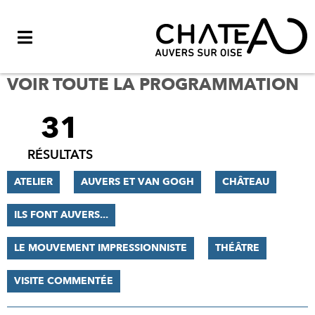
Menu
VOIR TOUTE LA PROGRAMMATION
31
FILTRER
LES
RÉSULTATS
RÉSULTATS
ATELIER
AUVERS ET VAN GOGH
CHÂTEAU
ILS FONT AUVERS...
LE MOUVEMENT IMPRESSIONNISTE
THÉÂTRE
VISITE COMMENTÉE