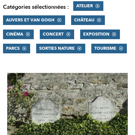
ATELIER
Catégories sélectionnées :
AUVERS ET VAN GOGH
CHÂTEAU
CINÉMA
CONCERT
EXPOSITION
PARCS
SORTIES NATURE
TOURISME
RÉSULTATS