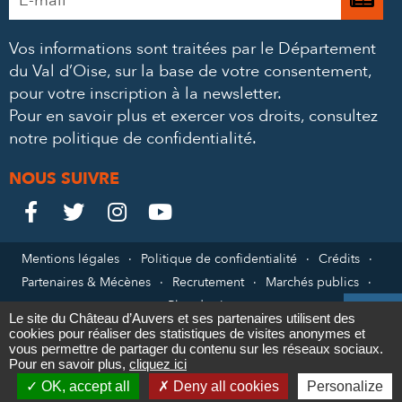
e-
m’
mail
Vos informations sont traitées par le Département
à
*
du Val d’Oise, sur la base de votre consentement,
la
pour votre inscription à la newsletter.
ne
Pour en savoir plus et exercer vos droits,
consultez
notre politique de confidentialité
.
NOUS SUIVRE
Le
Le
Le
Le




Château
Château
Château
Château
Mentions légales
Politique de confidentialité
Crédits
Partenaires & Mécènes
Recrutement
Marchés publics
sur
sur
sur
sur
Plan du site

Le site du Château d’Auvers et ses partenaires utilisent des
Facebook
Twitter
Instagram
YouTube
cookies pour réaliser des statistiques de visites anonymes et
Contact
vous permettre de partager du contenu sur les réseaux sociaux.
Pour en savoir plus,
cliquez ici

OK, accept all
Deny all cookies
Personalize
Newsletter