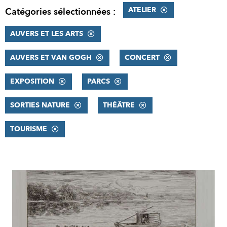
ATELIER
Catégories sélectionnées :
AUVERS ET LES ARTS
AUVERS ET VAN GOGH
CONCERT
EXPOSITION
PARCS
SORTIES NATURE
THÉÂTRE
TOURISME
RÉSULTATS