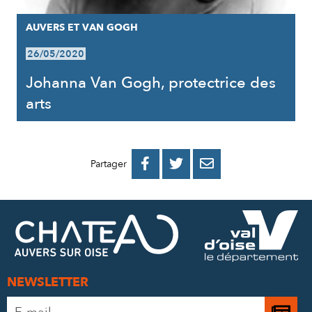
AUVERS ET VAN GOGH
26/05/2020
Johanna Van Gogh, protectrice des
arts
PARTAGER
PARTAGER
PARTAGER



Partager
SUR
SUR
PAR
FACEBOOK
TWITTER
E-
MAIL
NEWSLETTER
Adresse
Je
