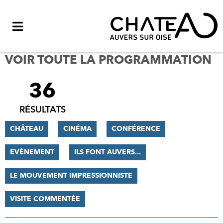
Menu
VOIR TOUTE LA PROGRAMMATION
36
FILTRER
LES
RÉSULTATS
RÉSULTATS
CHÂTEAU
CINÉMA
CONFÉRENCE
EVÈNEMENT
ILS FONT AUVERS...
LE MOUVEMENT IMPRESSIONNISTE
VISITE COMMENTÉE