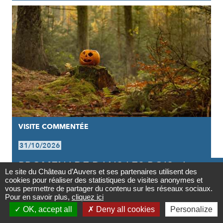
VISITE COMMENTÉE
31/10/2026
PROMENADE DANS LES BOIS : LA

Le site du Château d’Auvers et ses partenaires utilisent des
LÉGENDE DE JACK O'LANTERN
cookies pour réaliser des statistiques de visites anonymes et
Contact
vous permettre de partager du contenu sur les réseaux sociaux.
Pour en savoir plus,
cliquez ici

OK, accept all
Deny all cookies
Personalize
Newsletter