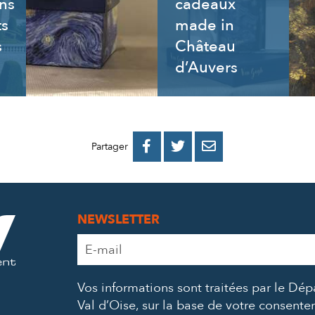
ns
cadeaux
ts
made in
s
Château
d’Auvers
PARTAGER
PARTAGER
PARTAGER



Partager
SUR
SUR
PAR
FACEBOOK
TWITTER
E-
NEWSLETTER
MAIL
Adresse
e-
mail
Vos informations sont traitées par le Dé
*
Val d’Oise, sur la base de votre consent