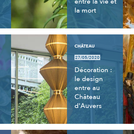
entre la vie et
la mort
CHÂTEAU
27/05/2020
Décoration :
le design
entre au
Château
d'Auvers