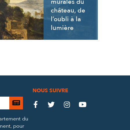
murales du
château, de
l’oubli à la
lumière
NOUS SUIVRE
Je

Le
Le
Le
Le




m’abonne
Château
Château
Château
Château
partement du
à
ement, pour