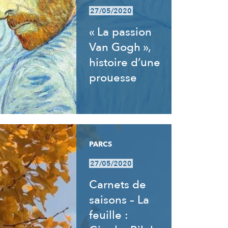
27/05/2020
« La passion
Van Gogh »,
histoire d’une
prouesse
PARCS
27/05/2020
Carnets de
saisons – La
feuille :