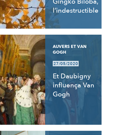
Gingko Biloba,
l’indestructible
AUVERS ET VAN
GOGH
27/05/2020
Et Daubigny
influença Van
Gogh