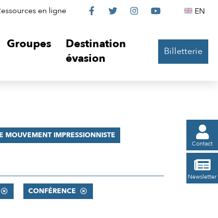
Le
Le
Le
Le
Englis
essources en ligne
EN




Château
Château
Château
Château
Groupes
Destination
Billetterie
sur
sur
sur
sur
évasion
Facebook
Twitter
Instagram
YouTube

E MOUVEMENT IMPRESSIONNISTE
Contact

Newsletter
CONFÉRENCE