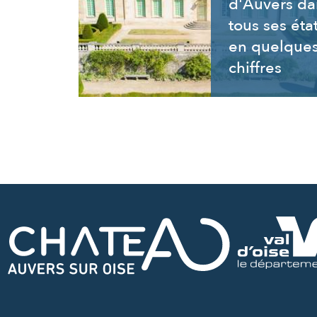
d'Auvers da
tous ses éta
en quelque
chiffres