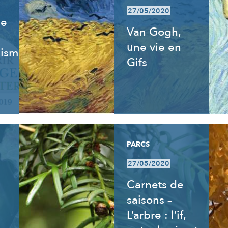
27/05/2020
de
Van Gogh,
une vie en
isme,
Gifs
PARCS
27/05/2020
Carnets de
saisons –
L’arbre : l’if,