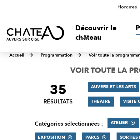
Horaires
Découvrir le
P
château
Accueil
Programmation
Voir toute la programma
VOIR TOUTE LA 
35
FILTRER
AUVERS ET LES ARTS
LES
RÉSULTATS
THÉÂTRE
VISITE
RÉSULTATS
ATELIER
Catégories sélectionnées :
EXPOSITION
PARCS
SORTIES