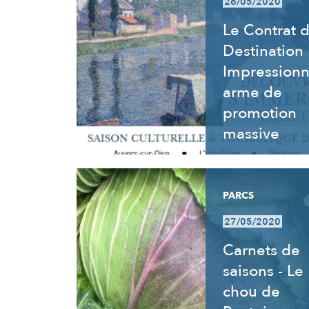
26/05/2020
Le Contrat 
Destination
Impressionn
arme de
promotion
massive
PARCS
27/05/2020
Carnets de
saisons - Le
chou de