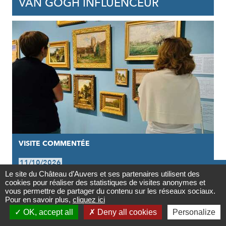
VAN GOGH INFLUENCEUR
VISITE COMMENTÉE
11/10/2026

Le site du Château d’Auvers et ses partenaires utilisent des
VISITE GUIDÉE DE L'EXPOSITION |
cookies pour réaliser des statistiques de visites anonymes et
Contact
vous permettre de partager du contenu sur les réseaux sociaux.
VAN GOGH INFLUENCEUR
Pour en savoir plus,
cliquez ici

OK, accept all
Deny all cookies
Personalize
Newsletter