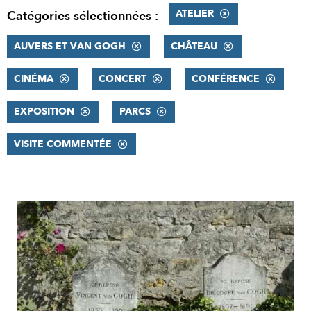
ATELIER
Catégories sélectionnées :
AUVERS ET VAN GOGH
CHÂTEAU
CINÉMA
CONCERT
CONFÉRENCE
EXPOSITION
PARCS
VISITE COMMENTÉE
RÉSULTATS