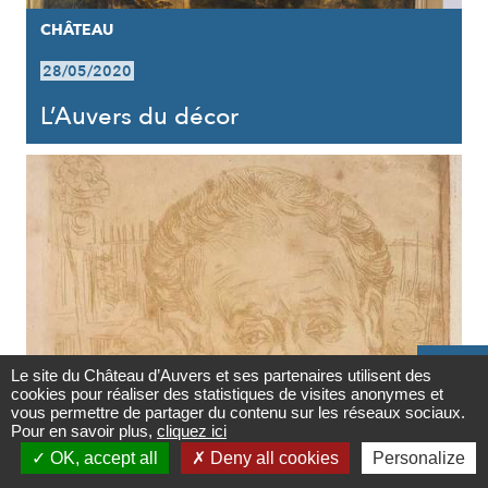
CHÂTEAU
28/05/2020
L’Auvers du décor

Le site du Château d’Auvers et ses partenaires utilisent des
cookies pour réaliser des statistiques de visites anonymes et
Contact
vous permettre de partager du contenu sur les réseaux sociaux.
CHÂTEAU
Pour en savoir plus,
cliquez ici

OK, accept all
Deny all cookies
Personalize
28/05/2020
Newsletter