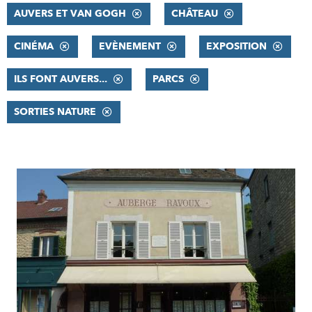
AUVERS ET VAN GOGH
CHÂTEAU
CINÉMA
EVÈNEMENT
EXPOSITION
ILS FONT AUVERS...
PARCS
SORTIES NATURE
RÉSULTATS