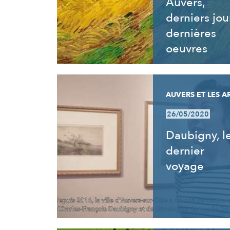
Auvers,
derniers jou
dernières
oeuvres
AUVERS ET LES A
26/05/2020
Daubigny, l
dernier
voyage