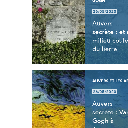
GOGH
26/05/2020
Auvers
secrète : et
milieu coul
du lierre
AUVERS ET LES A
26/05/2020
Auvers
secrète : Va
Gogh à