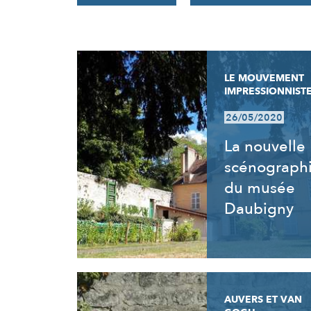
RÉSULTATS
LE MOUVEMENT
IMPRESSIONNIST
26/05/2020
La nouvelle
scénograph
du musée
Daubigny
AUVERS ET VAN