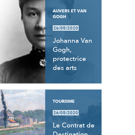
AUVERS ET VAN
GOGH
26/05/2020
Johanna Van
Gogh,
protectrice
des arts
TOURISME
26/05/2020
Le Contrat de
Destination