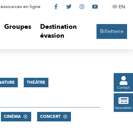
Le
Le
Le
Le
Englis
essources en ligne
EN




Château
Château
Château
Château
Groupes
Destination
Billetterie
sur
sur
sur
sur
évasion
Facebook
Twitter
Instagram
YouTube

NATURE
THÉÂTRE
Contact

Newsletter
CINÉMA
CONCERT