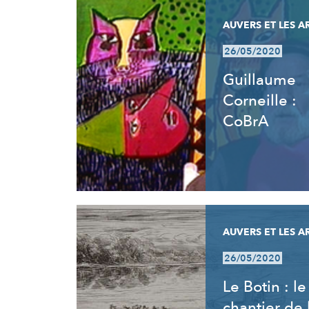
AUVERS ET LES A
26/05/2020
Guillaume
Corneille :
CoBrA
AUVERS ET LES A
26/05/2020
Le Botin : le
chantier de 