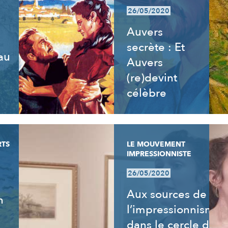
26/05/2020
Auvers
secrète : Et
 au
Auvers
e
(re)devint
célèbre
RTS
LE MOUVEMENT
IMPRESSIONNISTE
26/05/2020
Aux sources de
n
l’impressionnisme,
dans le cercle de