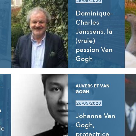
26/05/2020
Dominique-
Charles
Janssens, la
(vraie)
passion Van
Gogh
..
AUVERS ET VAN
GOGH
26/05/2020
e
Johanna Van
Gogh,
de
protectrice