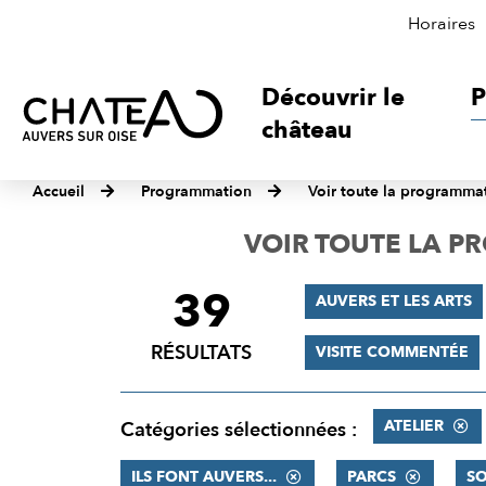
Horaires
Découvrir le
P
château
Accueil
Programmation
Voir toute la programma
VOIR TOUTE LA 
39
FILTRER
AUVERS ET LES ARTS
LES
RÉSULTATS
VISITE COMMENTÉE
RÉSULTATS
ATELIER
Catégories sélectionnées :
ILS FONT AUVERS...
PARCS
SO