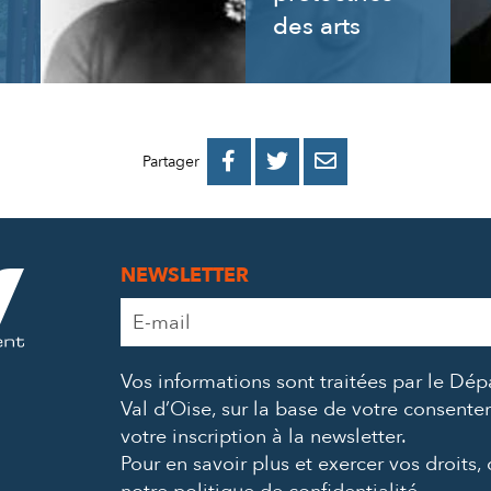
des arts
PARTAGER
PARTAGER
PARTAGER



Partager
SUR
SUR
PAR
FACEBOOK
TWITTER
E-
NEWSLETTER
MAIL
Adresse
e-
mail
Vos informations sont traitées par le Dé
*
Val d’Oise, sur la base de votre consent
votre inscription à la newsletter.
Pour en savoir plus et exercer vos droits,