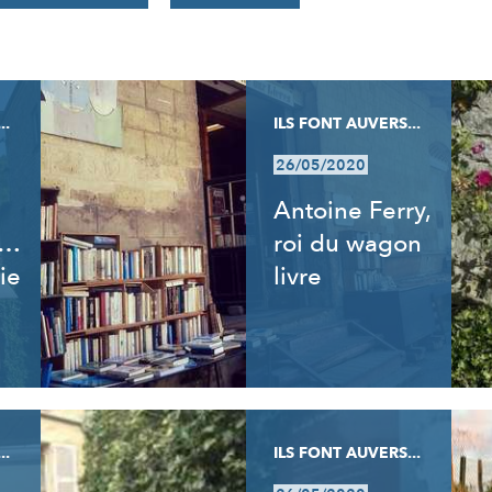
..
ILS FONT AUVERS...
26/05/2020
Antoine Ferry,
t…
roi du wagon
ie
livre
..
ILS FONT AUVERS...