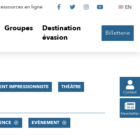
Le
Le
Le
Le
Englis
essources en ligne
EN




Château
Château
Château
Château
Groupes
Destination
Billetterie
sur
sur
sur
sur
évasion
Facebook
Twitter
Instagram
YouTube

NT IMPRESSIONNISTE
THÉÂTRE
Contact

Newsletter
ENCE
EVÈNEMENT